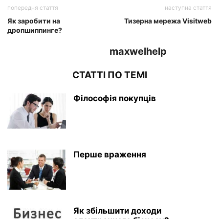
попередня стаття
наступна стаття
Як заробити на
Тизерна мережа Visitweb
дропшиппинге?
maxwelhelp
СТАТТІ ПО ТЕМІ
Філософія покупців
Перше враження
Як збільшити доходи