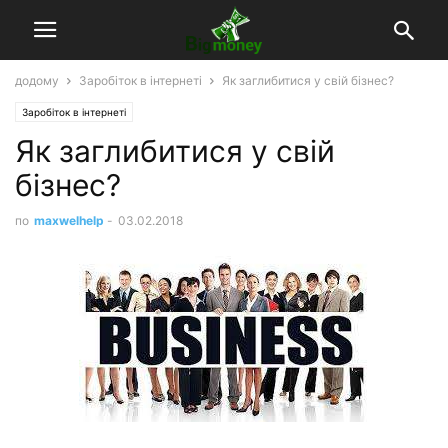
додому
Заробіток в інтернеті
Як заглибитися у свій бізнес?
Заробіток в інтернеті
Як заглибитися у свій
бізнес?
по
maxwelhelp
-
03.02.2018