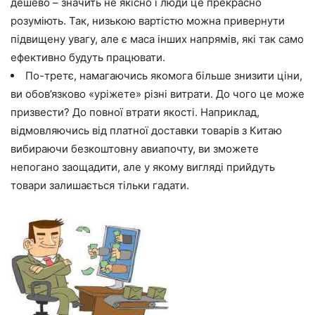
дешево – значить не якісно і люди це прекрасно
розуміють. Так, низькою вартістю можна привернути
підвищену увагу, але є маса інших напрямів, які так само
ефективно будуть працювати.
По-третє, намагаючись якомога більше знизити ціни,
ви обов’язково «уріжете» різні витрати. До чого це може
призвести? До повної втрати якості. Наприклад,
відмовляючись від платної доставки товарів з Китаю
вибираючи безкоштовну авиапочту, ви зможете
непогано заощадити, але у якому вигляді прийдуть
товари залишається тільки гадати.