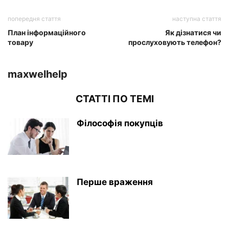
попередня стаття
наступна стаття
План інформаційного
Як дізнатися чи
товару
прослуховують телефон?
maxwelhelp
СТАТТІ ПО ТЕМІ
Філософія покупців
Перше враження