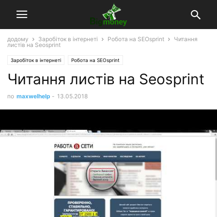
додому
Заробіток в інтернеті
Робота на SEOsprint
Читання
листів на Seosprint
Заробіток в інтернеті
Робота на SEOsprint
Читання листів на Seosprint
по
maxwelhelp
-
13.05.2018