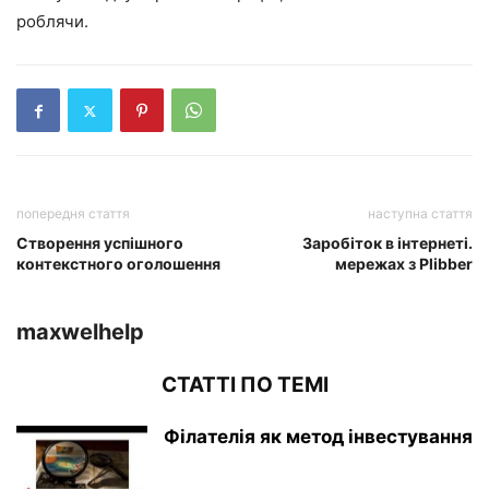
роблячи.
попередня стаття
наступна стаття
Створення успішного
Заробіток в інтернеті.
контекстного оголошення
мережах з Plibber
maxwelhelp
СТАТТІ ПО ТЕМІ
Філателія як метод інвестування