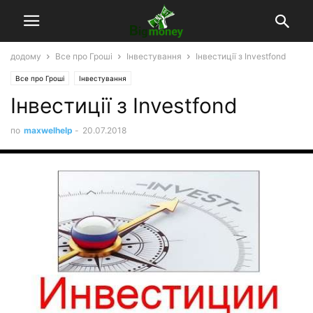
додому
Все про Гроші
Інвестування
Інвестиції з Investfond
Все про Гроші
Інвестування
Інвестиції з Investfond
по
maxwelhelp
-
20.07.2018