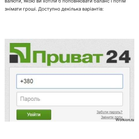
валюти, якою ви хотіли б поповнювати баланс і потім
знімати гроші. Доступно декілька варіантів: