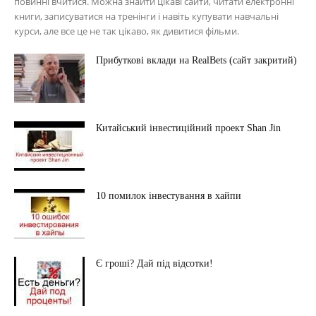
повинні вчитися. Можна знайти цікаві сайти, читати електронні
книги, записуватися на тренінги і навіть купувати навчальні
курси, але все це не так цікаво, як дивитися фільми.
Прибуткові вклади на RealBets (сайт закритий)
Китайський інвестиційний проект Shan Jin
10 помилок інвестування в хайпи
Є гроші? Дай під відсотки!