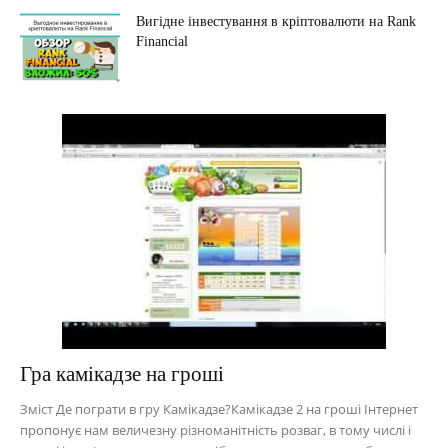
Вигідне інвестування в кріптовалюти на Rank
Financial
Гра камікадзе на гроші
Зміст Де пограти в гру Камікадзе?Камікадзе 2 на гроші Інтернет
пропонує нам величезну різноманітність розваг, в тому числі і