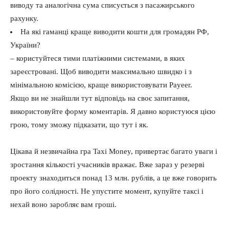
виводу та аналогічна сума списується з пасажирського
рахунку.
На які гаманці краще виводити кошти для громадян РФ,
України?
– користуйтеся тими платіжними системами, в яких
зареєстровані. Щоб виводити максимально швидко і з
мінімальною комісією, краще використовувати Payeer.
Якщо ви не знайшли тут відповідь на своє запитання,
використовуйте форму коментарів. Я давно користуюся цією
грою, тому зможу підказати, що тут і як.
Цікава й незвичайна гра Taxi Money, привертає багато уваги і
зростання кількості учасників вражає. Вже зараз у резерві
проекту знаходиться понад 13 млн. рублів, а це вже говорить
про його солідності. Не упустите момент, купуйте таксі і
нехай воно заробляє вам гроші.