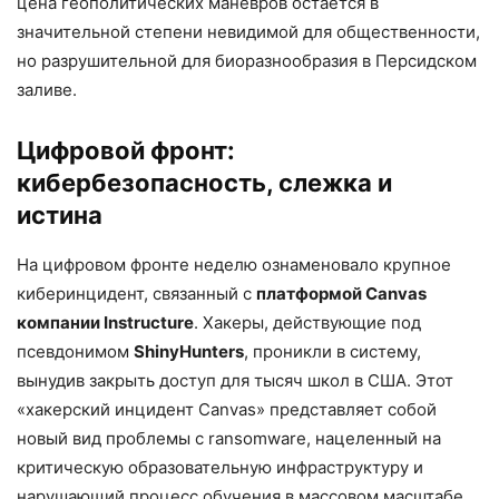
цена геополитических маневров остается в
значительной степени невидимой для общественности,
но разрушительной для биоразнообразия в Персидском
заливе.
Цифровой фронт:
кибербезопасность, слежка и
истина
На цифровом фронте неделю ознаменовало крупное
киберинцидент, связанный с
платформой Canvas
компании Instructure
. Хакеры, действующие под
псевдонимом
ShinyHunters
, проникли в систему,
вынудив закрыть доступ для тысяч школ в США. Этот
«хакерский инцидент Canvas» представляет собой
новый вид проблемы с ransomware, нацеленный на
критическую образовательную инфраструктуру и
нарушающий процесс обучения в массовом масштабе.