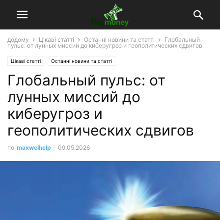
додому
Цікаві статті
Останні новини та статті
Глобальный
пульс: от лунных миссий до киберугроз и геополитических сдвигов
Цікаві статті
Останні новини та статті
Глобальный пульс: от
лунных миссий до
киберугроз и
геополитических сдвигов
по
maxwelhelp
-
09.05.2026