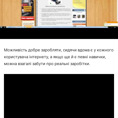
Можливість добре заробляти, сидячи вдома є у кожного
користувача інтернету, а якщо ще й є певні навички,
можна взагалі забути про реальні заробітки.