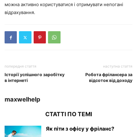
можна активно користуватися і отримувати непогані
відрахування.
попередня стаття
наступна стаття
Історії успішного заробітку
Робота фрілансера за
в інтернеті
відсоток від доходу
maxwelhelp
СТАТТІ ПО ТЕМІ
Як піти з офісу у фріланс?