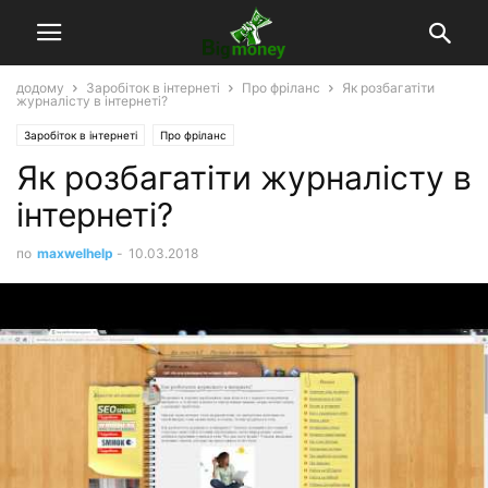
додому
Заробіток в інтернеті
Про фріланс
Як розбагатіти
журналісту в інтернеті?
Заробіток в інтернеті
Про фріланс
Як розбагатіти журналісту в
інтернеті?
по
maxwelhelp
-
10.03.2018