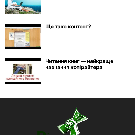
Що таке контент?
Читання книг — найкраще
навчання копірайтера