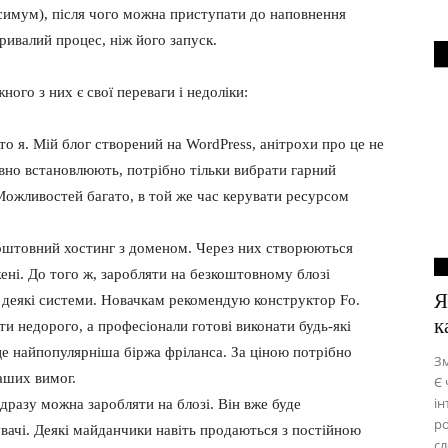
ксимум), після чого можна приступати до наповнення
ривалий процес, ніж його запуск.
ного з них є свої переваги і недоліки:
о я. Мій блог створений на WordPress, анітрохи про це не
но встановлюють, потрібно тільки вибрати гарний
 Можливостей багато, в той же час керувати ресурсом
оштовний хостинг з доменом. Через них створюються
ні. До того ж, заробляти на безкоштовному блозі
Я
в деякі системи. Новачкам рекомендую конструктор Fo.
к
ти недорого, а професіонали готові виконати будь-які
 це найпопулярніша біржа фріланса. За ціною потрібно
Зм
ваших вимог.
Є 
ін
ідразу можна заробляти на блозі. Він вже буде
ро
увачі. Деякі майданчики навіть продаються з постійною
сл