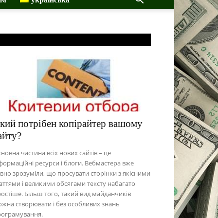
кий потрібен копірайтер вашому
айту?
новна частина всіх нових сайтів – це
формаційні ресурси і блоги. Вебмастера вже
вно зрозуміли, що просувати сторінки з якісними
аттями і великими обсягами тексту набагато
остіше. Більш того, такий вид майданчиків
жна створювати і без особливих знань
рограмування.