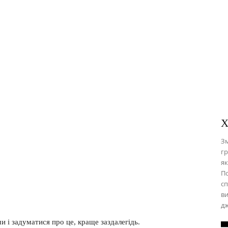
Х
Зм
гр
як
По
сп
ви
дж
 і задуматися про це, краще заздалегідь.