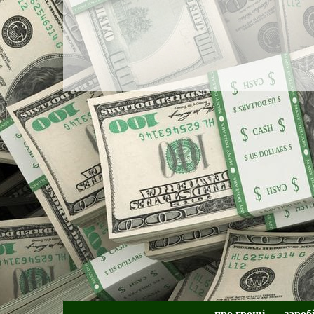
про гроші
зароб