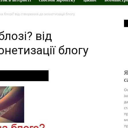
а блозі? від створення до монетизації блогу
блозі? від
нетизації блогу
Я
с
Ос
ін
да
ст
пр
мо
п