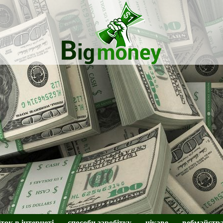
BigMoney
іток в інтернеті
способи заробітку
цікаве
вебмайстр