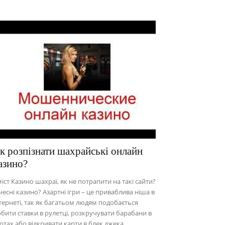
к розпізнати шахрайські онлайн
азино?
іст Казино шахраї, як не потрапити на такі сайти?
чесні казино? Азартні ігри – це приваблива ніша в
тернеті, так як багатьом людям подобається
бити ставки в рулетці, розкручувати барабани в
отах або відкривати карти в блек джека.