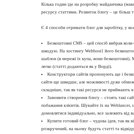
Кілька годин іде на розробку майданчика (ма
ресурсу статтями. Розвиток блогу – це більш т
Є 4 способи отримати блог для заробітку, у кож
Безкоштовні CMS – цей спосіб вибрав коли-т
шкодую. На хостингу Webhost1 його безкоштов
шаблон (в мережі їх купа, вони безкоштовні).
легко (статті додаються як у Ворді).
Конструктори сайтів пропонують ще і безк
сайти ще швидше, але можливості дуже обмеже
складніше, так як такі ресурси не приймають 
Замовити створення блогу – стоять такі сай
побажання клієнтів. Шукайте їх на Weblancer,
домовлятися індивідуально, все залежить від 
Купити готовий блог – чудова ідея, так як в
розкручений, на ньому будуть статті та відвід