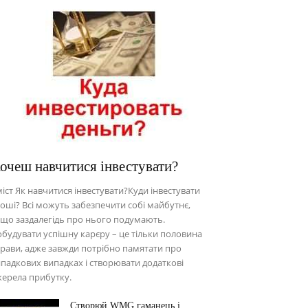
очеш навчитися інвестувати?
іст Як навчитися інвестувати?Куди інвестувати
оші? Всі можуть забезпечити собі майбутнє,
що заздалегідь про нього подумають.
будувати успішну карєру – це тільки половина
рави, адже завжди потрібно памятати про
падкових випадках і створювати додаткові
ерела прибутку.
Створюй WMG гаманець і