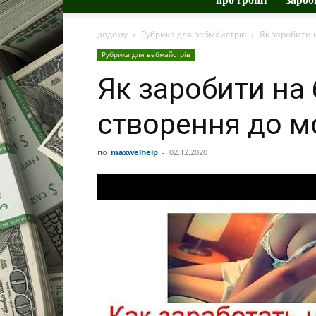
додому
Рубрика для вебмайстрів
Як заробити н
Рубрика для вебмайстрів
Як заробити на 
створення до мо
по
maxwelhelp
-
02.12.2020