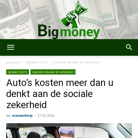
BigMoney
додому
Цікаві статті
Laatste nieuws en artikelen
Цікаві статті
Laatste nieuws en artikelen
Auto’s kosten meer dan u
denkt aan de sociale
zekerheid
по
maxwelhelp
-
27.05.2026