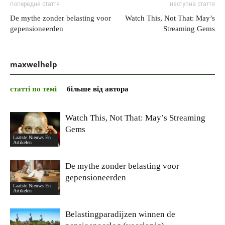
попередня стаття
наступна стаття
De mythe zonder belasting voor
Watch This, Not That: May’s
gepensioneerden
Streaming Gems
maxwelhelp
статті по темі
більше від автора
Watch This, Not That: May’s Streaming
Gems
Laatste Nieuws En
Artikelen
De mythe zonder belasting voor
gepensioneerden
Laatste Nieuws En
Artikelen
Belastingparadijzen winnen de